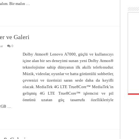
alım. Bir malın …
r ve Galeri
ar
0
Dolby Atmos® Lenovo A7000, güçlü ve kullanıcıyı
içine alan bir ses deneyimi sunan yeni Dolby Atmos®
teknolojisine sahip dünyanın ilk akıllı telefonudur.
Müzik, videolar, oyunlar ve hatta görüntülü sohbetler,
çevrenizi ve üzerinizi saran sesle daha da keyifli
olacak. MediaTek 4G LTE True8Core™ MediaTek’in
gelişmiş 4G LTE True8Core™ işlemcisi ve pil
ömrünü uzatan güç tasarrufu özellikleriyle
 2GB …