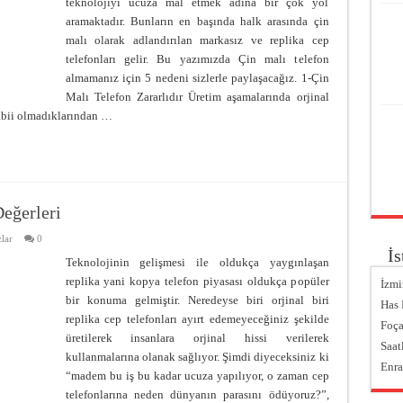
teknolojiyi ucuza mal etmek adına bir çok yol
aramaktadır. Bunların en başında halk arasında çin
malı olarak adlandırılan markasız ve replika cep
telefonları gelir. Bu yazımızda Çin malı telefon
almamanız için 5 nedeni sizlerle paylaşacağız. 1-Çin
Malı Telefon Zararlıdır Üretim aşamalarında orjinal
tabii olmadıklarından …
eğerleri
lar
0
İs
Teknolojinin gelişmesi ile oldukça yaygınlaşan
replika yani kopya telefon piyasası oldukça popüler
İzmi
bir konuma gelmiştir. Neredeyse biri orjinal biri
Has
replika cep telefonları ayırt edemeyeceğiniz şekilde
Foça
üretilerek insanlara orjinal hissi verilerek
Saat
kullanmalarına olanak sağlıyor. Şimdi diyeceksiniz ki
Enra
“madem bu iş bu kadar ucuza yapılıyor, o zaman cep
telefonlarına neden dünyanın parasını ödüyoruz?”,