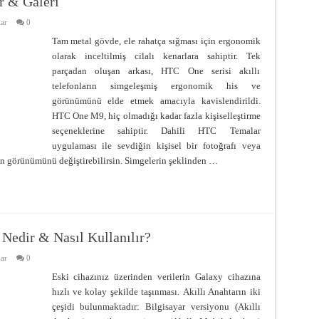
r & Galeri
ar
0
Tam metal gövde, ele rahatça sığması için ergonomik
olarak inceltilmiş cilalı kenarlara sahiptir. Tek
parçadan oluşan arkası, HTC One serisi akıllı
telefonların simgeleşmiş ergonomik his ve
görünümünü elde etmek amacıyla kavislendirildi.
HTC One M9, hiç olmadığı kadar fazla kişiselleştirme
seçeneklerine sahiptir. Dahili HTC Temalar
uygulaması ile sevdiğin kişisel bir fotoğrafı veya
un görünümünü değiştirebilirsin. Simgelerin şeklinden …
Nedir & Nasıl Kullanılır?
ar
0
Eski cihazınız üzerinden verilerin Galaxy cihazına
hızlı ve kolay şekilde taşınması. Akıllı Anahtarın iki
çeşidi bulunmaktadır: Bilgisayar versiyonu (Akıllı