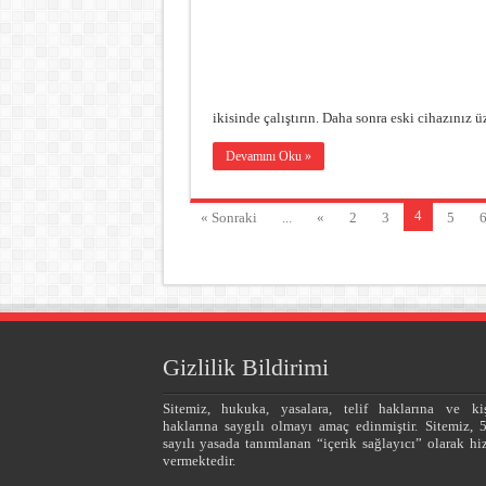
ikisinde çalıştırın. Daha sonra eski cihazınız 
Devamını Oku »
4
« Sonraki
...
«
2
3
5
Gizlilik Bildirimi
Sitemiz, hukuka, yasalara, telif haklarına ve kiş
haklarına saygılı olmayı amaç edinmiştir. Sitemiz, 
sayılı yasada tanımlanan “içerik sağlayıcı” olarak hi
vermektedir.