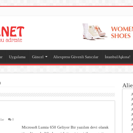
ar
Uygulama
Güncel
Aliexpress Güvenli Satıcılar
İstanbulAşkına!
)
Alie
A
A
A
A
A
A
lar
0
A
Microsoft Lumia 650 Geliyor Bir yazılım devi olarak
A