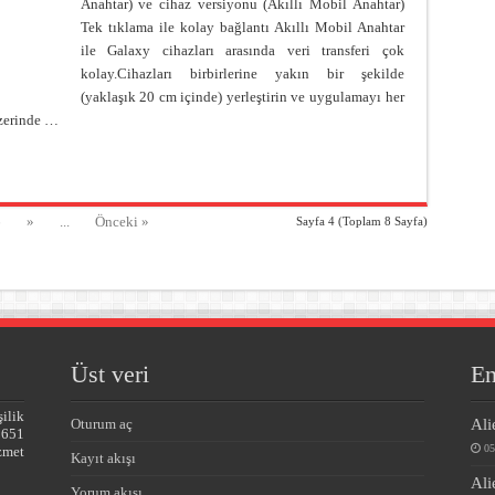
Anahtar) ve cihaz versiyonu (Akıllı Mobil Anahtar)
Tek tıklama ile kolay bağlantı Akıllı Mobil Anahtar
ile Galaxy cihazları arasında veri transferi çok
kolay.Cihazları birbirlerine yakın bir şekilde
(yaklaşık 20 cm içinde) yerleştirin ve uygulamayı her
üzerinde …
6
»
...
Önceki »
Sayfa 4 (Toplam 8 Sayfa)
Üst veri
En
ilik
Ali
Oturum aç
5651
05
zmet
Kayıt akışı
Ali
Yorum akışı