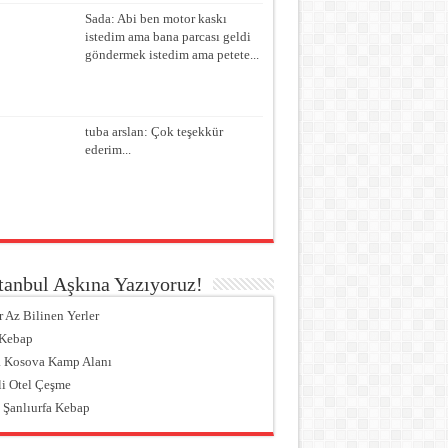
Sada: Abi ben motor kaskı
istedim ama bana parcası geldi
göndermek istedim ama petete...
tuba arslan: Çok teşekkür
ederim...
tanbul Aşkına Yazıyoruz!
r Az Bilinen Yerler
 Kebap
 Kosova Kamp Alanı
li Otel Çeşme
 Şanlıurfa Kebap