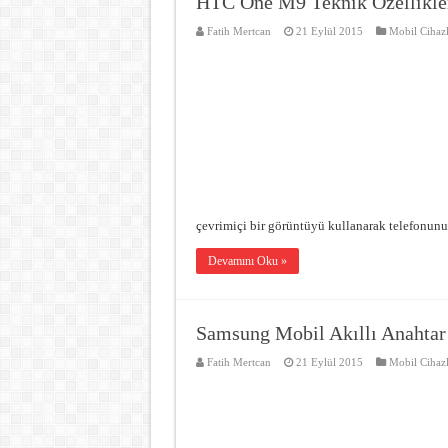
HTC One M9 Teknik Özellikle
Fatih Mertcan
21 Eylül 2015
Mobil Cihazl
çevrimiçi bir görüntüyü kullanarak telefonun
Devamını Oku »
Samsung Mobil Akıllı Anahtar 
Fatih Mertcan
21 Eylül 2015
Mobil Cihazl