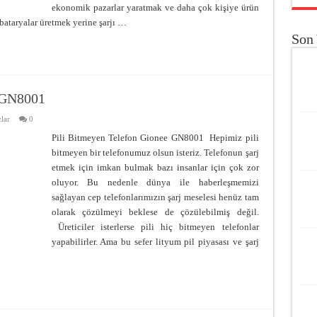
ekonomik pazarlar yaratmak ve daha çok kişiye ürün
bataryalar üretmek yerine şarjı …
Son 
e GN8001
lar
0
Pili Bitmeyen Telefon Gionee GN8001 Hepimiz pili
bitmeyen bir telefonumuz olsun isteriz. Telefonun şarj
etmek için imkan bulmak bazı insanlar için çok zor
oluyor. Bu nedenle dünya ile haberleşmemizi
sağlayan cep telefonlarımızın şarj meselesi henüz tam
olarak çözülmeyi beklese de çözülebilmiş değil.
Üreticiler isterlerse pili hiç bitmeyen telefonlar
yapabilirler. Ama bu sefer lityum pil piyasası ve şarj