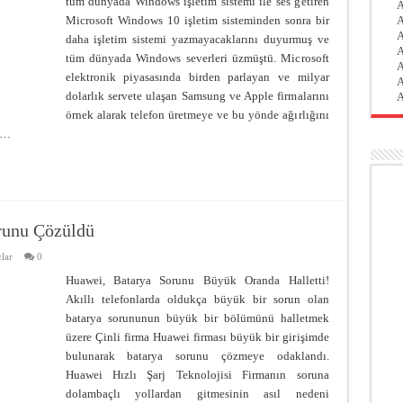
tüm dünyada Windows işletim sistemi ile ses getiren
A
Microsoft Windows 10 işletim sisteminden sonra bir
A
A
daha işletim sistemi yazmayacaklarını duyurmuş ve
A
tüm dünyada Windows severleri üzmüştü. Microsoft
A
elektronik piyasasında birden parlayan ve milyar
A
dolarlık servete ulaşan Samsung ve Apple firmalarını
A
örnek alarak telefon üretmeye ve bu yönde ağırlığını
n …
orunu Çözüldü
lar
0
Huawei, Batarya Sorunu Büyük Oranda Halletti!
Akıllı telefonlarda oldukça büyük bir sorun olan
batarya sorununun büyük bir bölümünü halletmek
üzere Çinli firma Huawei firması büyük bir girişimde
bulunarak batarya sorunu çözmeye odaklandı.
Huawei Hızlı Şarj Teknolojisi Firmanın soruna
dolambaçlı yollardan gitmesinin asıl nedeni