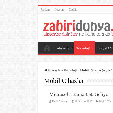
Reklam
İletişim
Gizlilik
Alışveriş
Teknoloji
Sosyal Ağl
Anasayfa
»
Teknoloji
»
Mobil Cihazlar (sayfa 4
Mobil Cihazlar
Microsoft Lumia 650 Geliyor
Fatih Mertcan
18 Kasım 2015
Mobil Cihaz