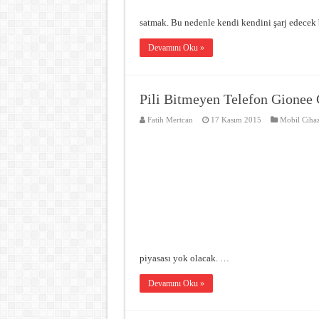
satmak. Bu nedenle kendi kendini şarj edecek 
Devamını Oku »
Pili Bitmeyen Telefon Gione
Fatih Mertcan
17 Kasım 2015
Mobil Cihaz
piyasası yok olacak. …
Devamını Oku »