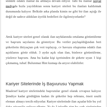
sömürü odaklı ilanlar da artmaya devam ediyor. Tabi bu ilanlar
sosyal
medya
da hızla yayıldıktan sonra kariyet siteleri bu ilanları kaldırmak
durumunda kalıyor. Belkide arka planda kimin ne gibi bir ilan açtığı ile
değil de sadece aldıkları üyelik bedelleri ile ilgileniyorlardır?
Artık kariyer siteleri genel olarak ilan sayfalarında ortalama görüntüleme
ve başvuru sayılarını da gösteriyor. Bu veriler paylaşıldığından beri
şirketlerin ihtiyaçtan çok veri toplayıp, cv havuzu oluşturma odaklı ilan
açtıklarını görür olduk. 3 aydır açık olan ilan, binlerce görüntüleme,
yüzlerce başvuru. Ama bu kadar kişi içerisinden de şirkete uyan 1 kişi
çıkmamış, tuhaf. Bulunmaz Hint kumaşı da arıyor olabilirler.
Kariyer Sitelerinde İş Başvurusu Yapmak
Maalesef kariyer sitelerindeki başvurular genel olarak cevapsız kalıyor.
Şimdiye kadar gördüğüm kadarı ile şirketler hep referans, öneri usulü
eleman almayı tercih ediyorlar. Kariyer sitelerinde ilan açsalar bile bu yol
daha güvenilir geliyor elbette. Ya da LinkedIn tüm bu web sitelerinden