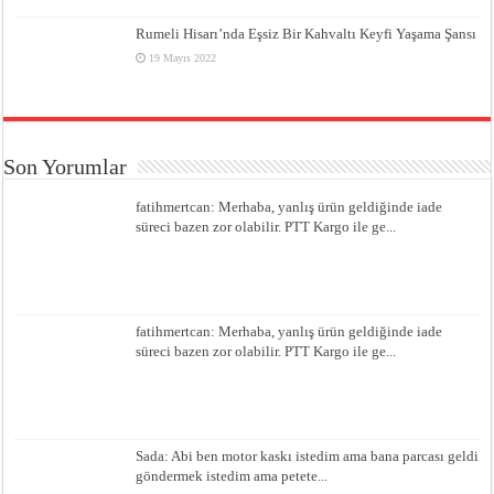
Rumeli Hisarı’nda Eşsiz Bir Kahvaltı Keyfi Yaşama Şansı
19 Mayıs 2022
Son Yorumlar
fatihmertcan: Merhaba, yanlış ürün geldiğinde iade
süreci bazen zor olabilir. PTT Kargo ile ge...
fatihmertcan: Merhaba, yanlış ürün geldiğinde iade
süreci bazen zor olabilir. PTT Kargo ile ge...
Sada: Abi ben motor kaskı istedim ama bana parcası geldi
göndermek istedim ama petete...