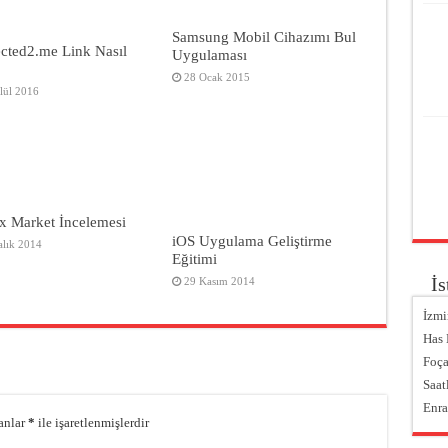
Samsung Mobil Cihazımı Bul
cted2.me Link Nasıl
Uygulaması
28 Ocak 2015
lül 2016
x Market İncelemesi
iOS Uygulama Geliştirme
alık 2014
Eğitimi
İs
29 Kasım 2014
İzmi
Has
Foça
Saat
Enra
anlar
*
ile işaretlenmişlerdir