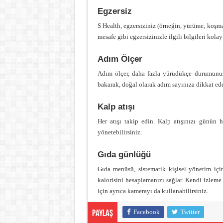
Egzersiz
S Health, egzersiziniz (örneğin, yürüme, koşma,
mesafe gibi egzersizinizle ilgili bilgileri kola
Adım Ölçer
Adım ölçer, daha fazla yürüdükçe durumunuz
bakarak, doğal olarak adım sayınıza dikkat ede
Kalp atışı
Her atışı takip edin. Kalp atışınızı günün
yönetebilirsiniz.
Gıda günlüğü
Gıda menüsü, sistematik kişisel yönetim iç
kalorisini hesaplamanızı sağlar. Kendi izlem
için ayrıca kamerayı da kullanabilirsiniz.
Facebook
Twitter
Paylaş