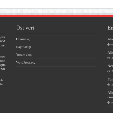
Üst veri
En
ilik
Ali
Oturum aç
5651
05
zmet
Kayıt akışı
Ali
Yorum akışı
amen
14
izin
WordPress.org
aşım
Ned
linde
12
Yur
arı
bini
18
Ali
Ge
24