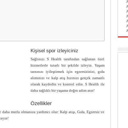
A
A
A
A
A
A
A
Kişisel spor izleyiciniz
Sağlınızı S Health tarafından sağlanan özel
hizmetlerle tutarlı bir şekilde izleyin. Yaşam
tarzınızı iyileştirmek için egzersizinizi, gıda
alımınızı ve kalp atış hızınızı gerçek zamanlı
olarak kaydedin ve kontrol edin. S Health ile
daha sağlıklı bir yaşama doğru adım atın!
Özellikler
ve daha mutlu olmanıza yardımcı olur: Kalp atışı, Gıda, Egzersiz ve
layın!