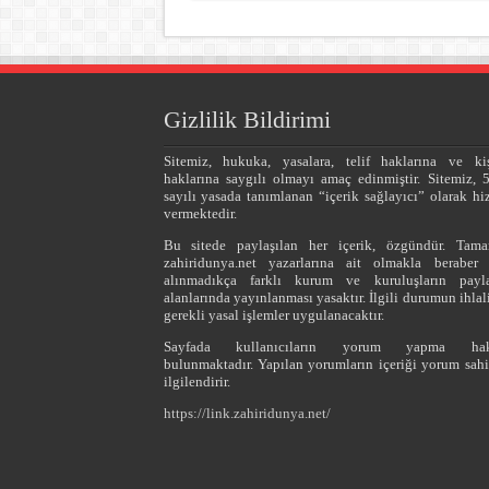
Gizlilik Bildirimi
Sitemiz, hukuka, yasalara, telif haklarına ve kiş
haklarına saygılı olmayı amaç edinmiştir. Sitemiz, 
sayılı yasada tanımlanan “içerik sağlayıcı” olarak hi
vermektedir.
Bu sitede paylaşılan her içerik, özgündür. Tam
zahiridunya.net yazarlarına ait olmakla beraber 
alınmadıkça farklı kurum ve kuruluşların payl
alanlarında yayınlanması yasaktır. İlgili durumun ihla
gerekli yasal işlemler uygulanacaktır.
Sayfada kullanıcıların yorum yapma hakl
bulunmaktadır. Yapılan yorumların içeriği yorum sahi
ilgilendirir.
https://link.zahiridunya.net/