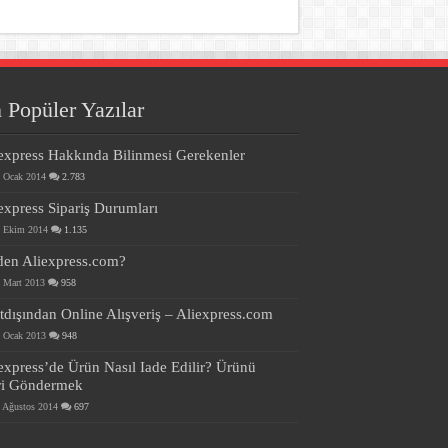
 Popüler Yazılar
express Hakkında Bilinmesi Gerekenler
 Ocak 2014
2.783
express Sipariş Durumları
 Ekim 2014
1.135
en Aliexpress.com?
 Mart 2013
958
tdışından Online Alışveriş – Aliexpress.com
 Ocak 2013
948
express’de Ürün Nasıl Iade Edilir? Ürünü
ri Göndermek
 Ağustos 2014
697