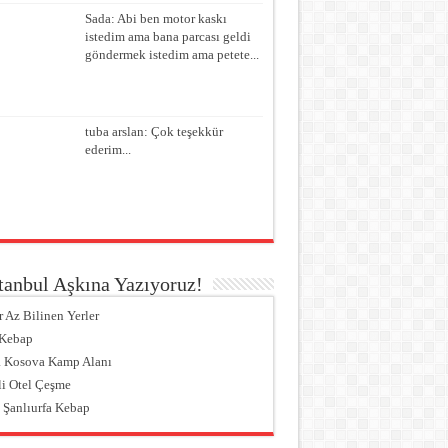
Sada: Abi ben motor kaskı
istedim ama bana parcası geldi
göndermek istedim ama petete...
tuba arslan: Çok teşekkür
ederim...
tanbul Aşkına Yazıyoruz!
r Az Bilinen Yerler
 Kebap
 Kosova Kamp Alanı
li Otel Çeşme
 Şanlıurfa Kebap