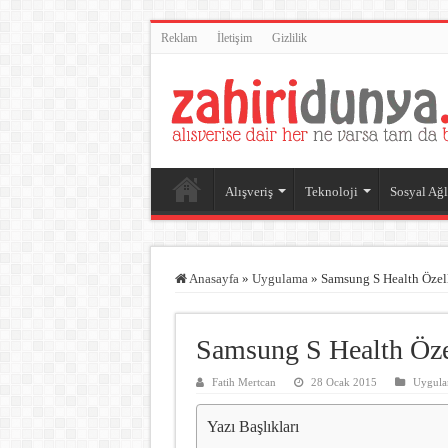
Reklam
İletişim
Gizlilik
Alışveriş
Teknoloji
Sosyal Ağl
Anasayfa
»
Uygulama
»
Samsung S Health Özell
Samsung S Health Özel
Fatih Mertcan
28 Ocak 2015
Uygul
Yazı Başlıkları