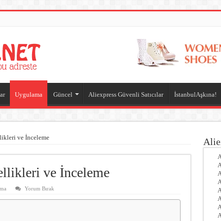
ar
Uygulama
Güncel
Aliexpress Güvenli Satıcılar
İstanbulAşkına!
ikleri ve İnceleme
Alie
A
A
likleri ve İnceleme
A
A
ama
Yorum Bırak
A
A
A
A