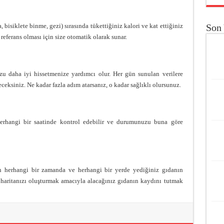
 bisiklete binme, gezi) sırasında tükettiğiniz kalori ve kat ettiğiniz
Son 
y referans olması için size otomatik olarak sunar.
u daha iyi hissetmenize yardımcı olur. Her gün sunulan verilere
ceksiniz. Ne kadar fazla adım atarsanız, o kadar sağlıklı olursunuz.
 herhangi bir saatinde kontrol edebilir ve durumunuzu buna göre
in herhangi bir zamanda ve herhangi bir yerde yediğiniz gıdanın
e haritanızı oluşturmak amacıyla alacağınız gıdanın kaydını tutmak